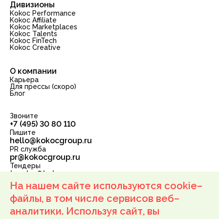
Дивизионы
Kokoc Performance
Kokoc Affiliate
Kokoc Marketplaces
Kokoc Talents
Kokoc FinTech
Kokoc Creative
О компании
Карьера
Для прессы (скоро)
Блог
Звоните
+7 (495) 30 80 110
Пишите
hello@kokocgroup.ru
PR служба
pr@kokocgroup.ru
Тендеры
tender@kokocgroup.ru
ООО «Корпорация РБС»
На нашем сайте используются cookie–
ОГРН: 1137746210898 ИНН: 7710934777
111250, г. Москва, ул. Лефортовский Вал, д. 24, подвал
файлы, в том числе сервисов веб–
пом. IV, комн. 1, офис 52
аналитики. Используя сайт, вы
Оферта