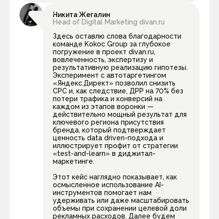
Никита Жегалин
Head of Digital Marketing divan.ru
Здесь оставлю слова благодарности
команде Kokoc Group за глубокое
погружение в проект divan.ru,
вовлеченность, экспертизу и
результативную реализацию гипотезы.
Эксперимент с автотаргетингом
«Яндекс.Директ» позволил снизить
CPC и, как следствие, ДРР на 70% без
потери трафика и конверсий на
каждом из этапов воронки —
действительно мощный результат для
ключевого региона присутствия
бренда, который подтверждает
ценность data driven-подхода и
иллюстрирует профит от стратегии
«test-and-learn» в диджитал-
маркетинге.
Этот кейс наглядно показывает, как
осмысленное использование AI-
инструментов помогает нам
удерживать или даже масштабировать
объемы при сохранении целевой доли
рекламных расходов. Далее будем