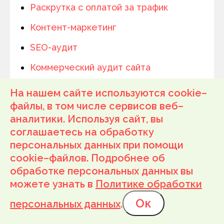
Раскрутка с оплатой за трафик
Контент-маркетинг
SEO-аудит
Коммерческий аудит сайта
На нашем сайте используются cookie–
Сергей
Руководитель отдела оптимизации
файлы, в том числе сервисов веб–
аналитики. Используя сайт, вы
kokoc.com
соглашаетесь на обработку
Первоисточник
персональных данных при помощи
Kokoc Performance
Кейсы
Привлечение клиентов
cookie–файлов. Подробнее об
Развлечения, туризм
обработке персональных данных вы
можете узнать в
Политике обработки
Ок
персональных данных
.