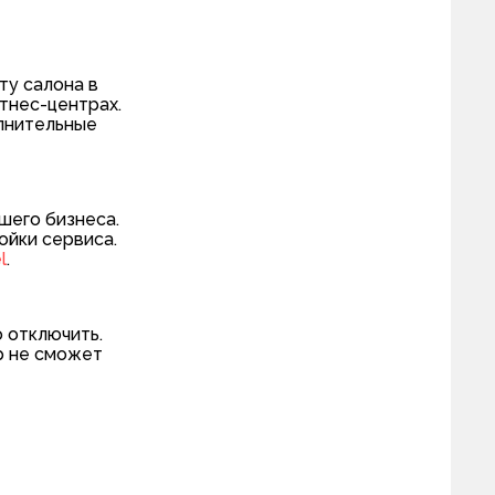
ту салона в
тнес-центрах.
олнительные
шего бизнеса.
ойки сервиса.
l
.
о отключить.
р не сможет