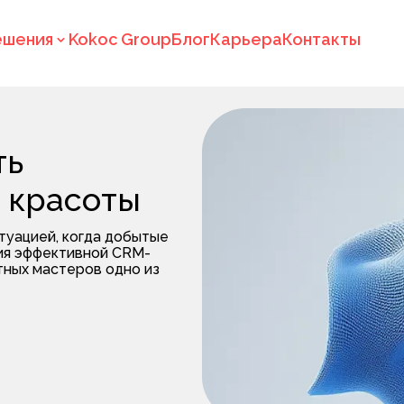
ешения
Kokoc Group
Блог
Карьера
Контакты
ть
 красоты
туацией, когда добытые
вия эффективной CRM-
тных мастеров одно из