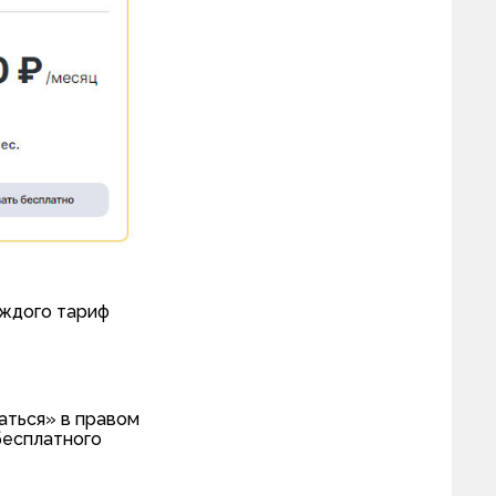
аждого тариф
аться» в правом
бесплатного