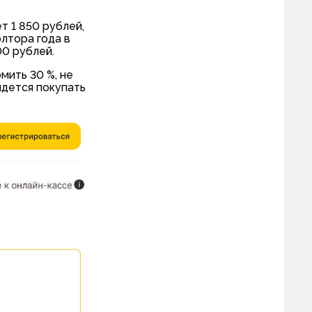
т 1 850 рублей,
олтора года в
00 рублей.
мить 30 %, не
идется покупать