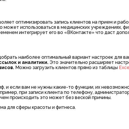
оляет оптимизировать запись клиентов на прием и рабо
но может использоваться в медицинских учреждениях, фи
ременем интегрирует его во «ВКонтакте» что даст доп
брать наиболее оптимальный вариант настроек для ва
сылок и аналитики.
Это значительно расширяет настр
висов.
Можно загрузить клиентов прямо из таблицы
Exce
ф, и если вам не нужны какие-то функции, их невозможн
пример, при записи клиента по телефону, администрато
ичем происходить это может без веской причины.
а для сферы красоты и фитнеса.