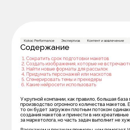
Kokoc Performance
Экспертиза
Контент и вовлечение
Содержание
Сократить срок подготовки макетов
Создать изображения, которые не встречают
Найти новые форматы для рассылок
Придумать персонажей или маскотов
Сгенерировать темы и прехедеры
Какие нейросети использовать
У крупной компании, как правило, большая баз
производство огромного количества макетов. Е
то он будет загружен плотным потоком одинако
создания макетов и принести в них креативны
за маркетолога, но часть задач выполнит не хуж
Расскажем и покажем примеры, чем помогает И