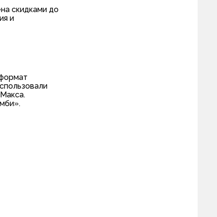
на скидками до
ия и
 формат
использовали
 Макса.
мби».