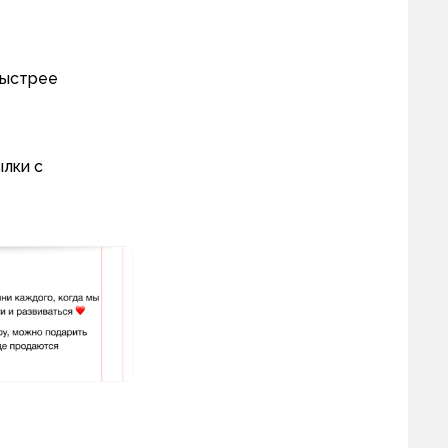
быстрее
лки с