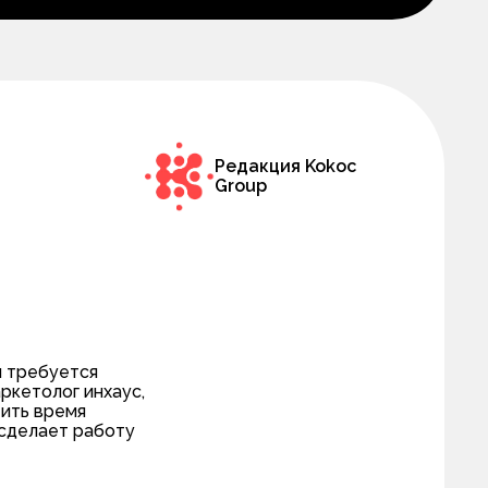
Редакция Kokoc
Group
й требуется
ркетолог инхаус,
тить время
 сделает работу