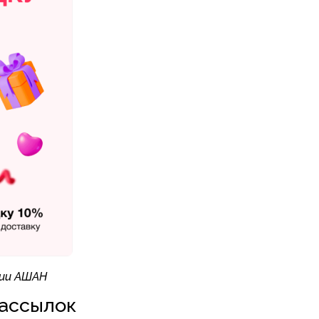
нии АШАН
рассылок