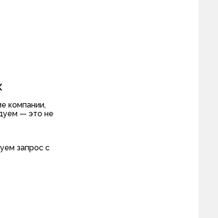
х
е компании,
дуем — это не
уем запрос с