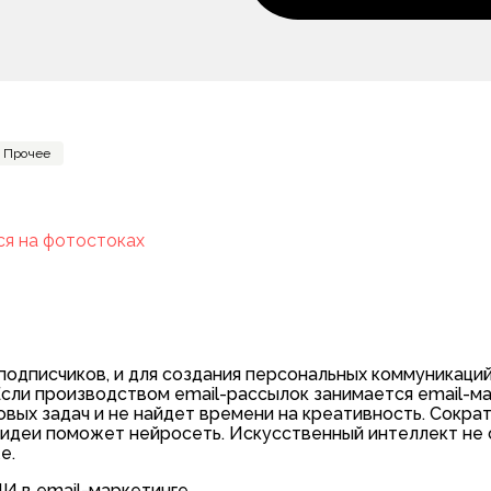
Прочее
ся на фотостоках
а подписчиков, и для создания персональных коммуникаци
сли производством email-рассылок занимается email-ма
вых задач и не найдет времени на креативность. Сокра
е идеи поможет нейросеть. Искусственный интеллект не
е.
И в email-маркетинге.