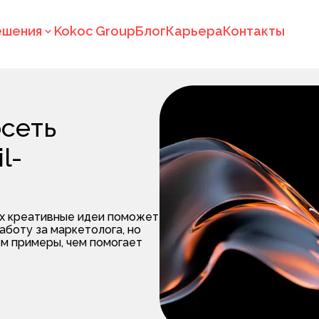
ешения
Kokoc Group
Блог
Карьера
Контакты
осеть
l-
их креативные идеи поможет
аботу за маркетолога, но
ем примеры, чем помогает