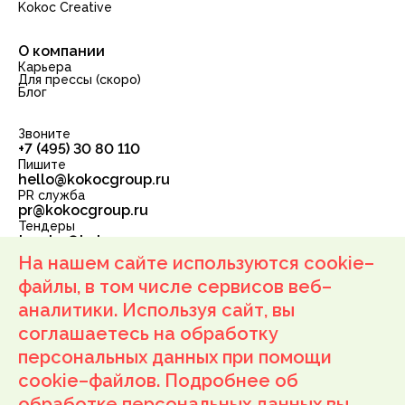
Kokoc Creative
О компании
Карьера
Для прессы (скоро)
Блог
Звоните
+7 (495) 30 80 110
Пишите
hello@kokocgroup.ru
PR служба
pr@kokocgroup.ru
Тендеры
tender@kokocgroup.ru
ООО «Корпорация РБС»
На нашем сайте используются cookie–
ОГРН: 1137746210898 ИНН: 7710934777
111250, г. Москва, ул. Лефортовский Вал, д. 24, подвал
файлы, в том числе сервисов веб–
пом. IV, комн. 1, офис 52
аналитики. Используя сайт, вы
Оферта
соглашаетесь на обработку
Условия возврата
персональных данных при помощи
Политика обработки персональных данных
Согласие на получение маркетинговых рассылок
cookie–файлов. Подробнее об
Согласие на обработку персональных данных
обработке персональных данных вы
Условия программы Роста Kokoc Group