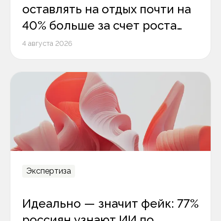
оставлять на отдых почти на
40% больше за счет роста
среднего чека
4 августа 2026
Экспертиза
Идеально — значит фейк: 77%
россиян узнают ИИ по