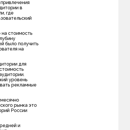
 привлечения
дитории в
и, где
ьзовательский
 на стоимость
глубину
ей было получить
ователя на
дитории для
 стоимость
аудитории.
окий уровень
овать рекламные
месячно
ского рынка это
орий России
средней и