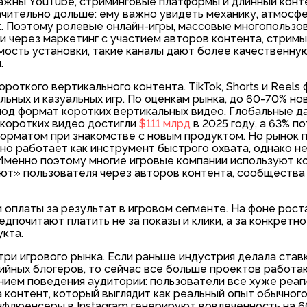
ажны YouTube, стриминговые платформы и длинный конт
чительно дольше: ему важно увидеть механику, атмосфе
к. Поэтому ролевые онлайн-игры, массовые многопользо
 через маркетинг с участием авторов контента, стримы
ость установки, такие каналы дают более качественну
.
откого вертикального контента. TikTok, Shorts и Reels 
ьных и казуальных игр. По оценкам рынка, до 60-70% н
под формат коротких вертикальных видео. Глобальные д
 коротких видео достигли
$111 млрд
в 2025 году, а 63% п
орматом при знакомстве с новым продуктом. Но рынок 
чно работает как инструмент быстрого охвата, однако не
Именно поэтому многие игровые компании используют к
ают» пользователя через авторов контента, сообщества
 оплаты за результат в игровом сегменте. На фоне рост
почитают платить не за показы и клики, а за конкретно
укта.
три игрового рынка. Если раньше индустрия делала став
йных блогеров, то сейчас все больше проектов работа
нием поведения аудитории: пользователи все хуже реаг
 контент, который выглядит как реальный опыт обычного
инфлюенсеры в Instagram генерируют вовлеченность на 