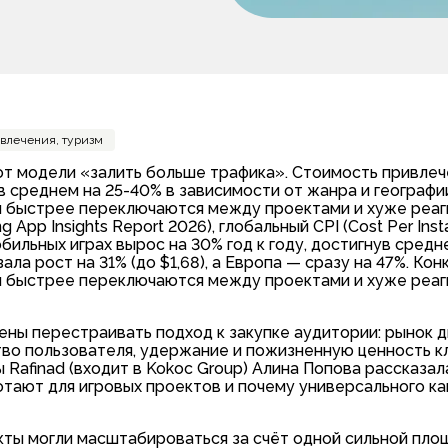
звлечения, туризм
 от модели «залить больше трафика». Стоимость привлеч
в среднем на 25-40% в зависимости от жанра и географии
ки быстрее переключаются между проектами и хуже реа
g App Insights Report 2026), глобальный CPI (Cost Per Inst
бильных играх вырос на 30% год к году, достигнув сред
ла рост на 31% (до $1,68), а Европа — сразу на 47%. Кон
ки быстрее переключаются между проектами и хуже реа
ены перестраивать подход к закупке аудитории: рынок 
тво пользователя, удержание и пожизненную ценность к
Rafinad (входит в Kokoc Group) Алина Попова рассказала
отают для игровых проектов и почему универсального ка
кты могли масштабироваться за счёт одной сильной пло