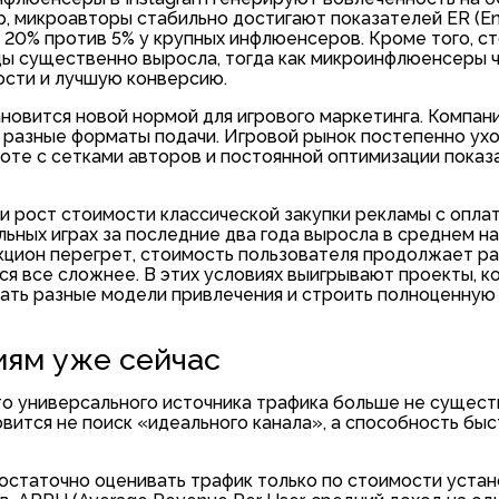
, микроавторы стабильно достигают показателей ER (E
 20% против 5% у крупных инфлюенсеров. Кроме того, с
оды существенно выросла, тогда как микроинфлюенсеры 
ости и лучшую конверсию.
новится новой нормой для игрового маркетинга. Компа
и разные форматы подачи. Игровой рынок постепенно ух
боте с сетками авторов и постоянной оптимизации показ
 рост стоимости классической закупки рекламы с оплат
ьных играх за последние два года выросла в среднем на
кцион перегрет, стоимость пользователя продолжает ра
я все сложнее. В этих условиях выигрывают проекты, 
ать разные модели привлечения и строить полноценную
иям уже сейчас
что универсального источника трафика больше не сущест
вится не поиск «идеального канала», а способность бы
достаточно оценивать трафик только по стоимости устан