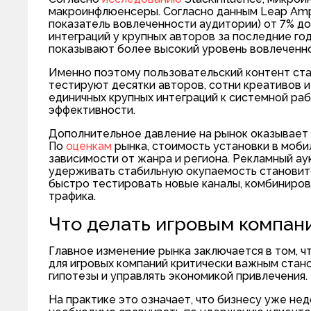
макроинфлюенсеры. Согласно данным Leap Amp
показатель вовлеченности аудитории) от 7% до
интеграций у крупных авторов за последние г
показывают более высокий уровень вовлеченн
Именно поэтому пользовательский контент ста
тестируют десятки авторов, сотни креативов 
единичных крупных интеграций к системной ра
эффективности.
Дополнительное давление на рынок оказывает и
По
оценкам
рынка, стоимость установки в мобил
зависимости от жанра и региона. Рекламный ау
удерживать стабильную окупаемость становитс
быстро тестировать новые каналы, комбиниров
трафика.
Что делать игровым компан
Главное изменение рынка заключается в том, 
для игровых компаний критически важным стано
гипотезы и управлять экономикой привлечения.
На практике это означает, что бизнесу уже не