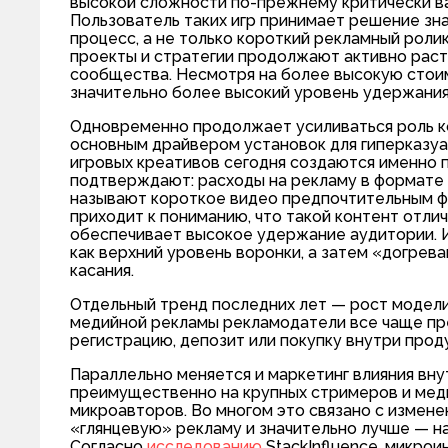
высокой сложности по-прежнему критически в
Пользователь таких игр принимает решение зна
процесс, а не только короткий рекламный роли
проекты и стратегии продолжают активно расти
сообщества. Несмотря на более высокую стоим
значительно более высокий уровень удержания
Одновременно продолжает усиливаться роль кор
основным драйвером установок для гиперказуал
игровых креативов сегодня создаются именно 
подтверждают: расходы на рекламу в формате
называют короткое видео предпочтительным ф
приходит к пониманию, что такой контент отли
обеспечивает высокое удержание аудитории. 
как верхний уровень воронки, а затем «догрев
касания.
Отдельный тренд последних лет — рост модели
медийной рекламы рекламодатели все чаще пред
регистрацию, депозит или покупку внутри прод
Параллельно меняется и маркетинг влияния вну
преимущественно на крупных стримеров и меди
микроавторов. Во многом это связано с измене
«глянцевую» рекламу и значительно лучше — на
Согласно
исследованию
StackInfluence, микро