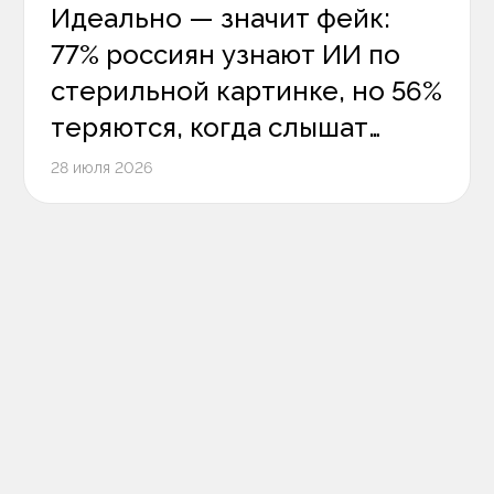
Идеально — значит фейк:
77% россиян узнают ИИ по
стерильной картинке, но 56%
теряются, когда слышат
цифровой голос
28 июля 2026