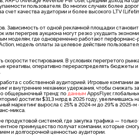
 ARPU (Average Revenue Per User, средний доход на од
упаемости пользователя. Во многих случаях более дорог
 счет качества аудитории и более высокого LTV (Lifetim
ов. Зависимость от одной рекламной площадки станови
ок или перегрев аукциона могут резко ухудшить экономи
ным моделям, где одновременно работают перформанс-
 Action, модель оплаты за целевое действие пользовател
ь скорости тестирования. В условиях перегретого рынк
вые креативы, оперативно перераспределять бюджеты и
.
 работа с собственной аудиторией. Игровые компании а
инг и внутренние механики удержания, чтобы снижать з
то общерыночный тренд: по
данным
AppsFlyer, глобальны
ии) достигли $31,3 млрд в 2025 году, увеличившись на 
ный маркетинг выросла с 25% в 2024-м до 29% в 2025-м
анс-микса.
е продуктовой системой, где закупка трафика — только
рентное преимущество получат компании, которые смо
ием и долгосрочной ценностью аудитории.