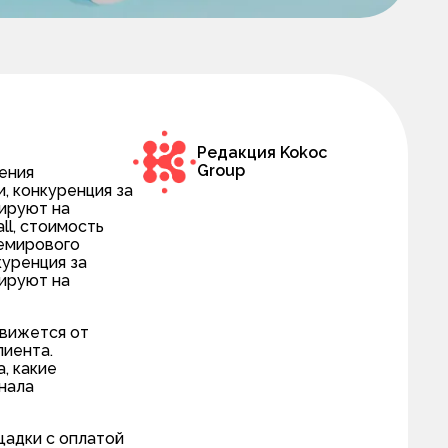
Редакция Kokoc
Group
ения
, конкуренция за
гируют на
all, стоимость
немирового
куренция за
гируют на
движется от
лиента.
, какие
нала
щадки с оплатой