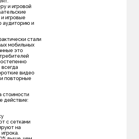
ент.
ру и игровой
вательские
 и игровые
ю аудиторию и
фактически стали
овых мобильных
анные это
отребителей
постепенно
 всегда
ороткие видео
 и повторные
а стоимости
е действие:
ку
ют с сетками
ируют на
 игрока.
60% выше, чем