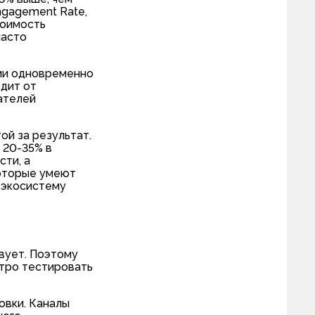
ngagement Rate,
тоимость
часто
нии одновременно
одит от
ателей
ой за результат.
 20-35% в
сти, а
которые умеют
 экосистему
вует. Поэтому
стро тестировать
овки. Каналы