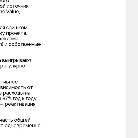
ного
ой источник
e Value,
тся слишком
ку проекта.
реклама,
я) и собственные
а выигрывают
 регулярно
ктивнее
ависимость от
е расходы на
37% год к году.
 — реактивация
 часть общей
гут одновременно