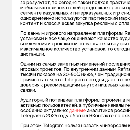
за результат, то сегодня такой подход практич
мобильных пользователей продолжает расти пр
сегменте казуальных и гиперказуальных игр сни
одновременно используются партнерский маркет
контент и классическая закупка рекламы с опла
По данным игрового направления платформы Ra
установки и все чаще оценивают качество ауд
вовлечения и срок жизни пользователя внутри 
максимальное количество установок, то сегод
дистанции.
Одним из самых заметных изменений последних
игровых проектов. По внутренним данным Rafin
тысячи показов на 30-50% ниже, чем традицион
Причина в том, что Telegram сегодня дает то, 
доверия к рекомендациям внутри нишевых кан
связки.
Аудиторный потенциал платформы огромен: в м
активных пользователей, а публичные каналы г
особенно актуально:
данные
аналитиков россий
Telegram в 2025 году обогнал ВКонтакте по охв
При этом Telegram нельзя назвать универсальн