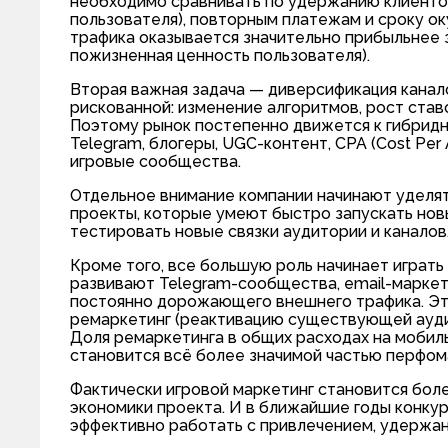
необходимо сравнивать по удержанию клиентов,
пользователя), повторным платежам и сроку ок
трафика оказывается значительно прибыльнее за
пожизненная ценность пользователя).
Вторая важная задача — диверсификация канал
рискованной: изменение алгоритмов, рост став
Поэтому рынок постепенно движется к гибрид
Telegram, блогеры, UGC-контент, CPA (Cost Per
игровые сообщества.
Отдельное внимание компании начинают уделят
проекты, которые умеют быстро запускать но
тестировать новые связки аудитории и каналов
Кроме того, все большую роль начинает играть
развивают Telegram-сообщества, email-маркет
постоянно дорожающего внешнего трафика. Э
ремаркетинг (реактивацию существующей аудитор
Доля ремаркетинга в общих расходах на мобиль
становится всё более значимой частью перфом
Фактически игровой маркетинг становится боле
экономики проекта. И в ближайшие годы конку
эффективно работать с привлечением, удержан