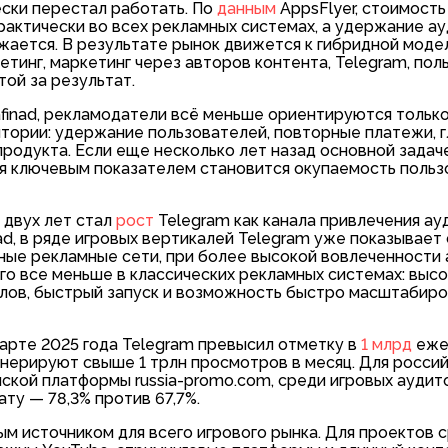
ески перестал работать. По
данным
AppsFlyer, стоимость
актически во всех рекламных системах, а удержание ау
жается. В результате рынок движется к гибридной модел
инг, маркетинг через авторов контента, Telegram, пол
той за результат.
finad, рекламодатели всё меньше ориентируются только
итории: удержание пользователей, повторные платежи, 
продукта. Если еще несколько лет назад основной задач
ня ключевым показателем становится окупаемость польз
 двух лет стал
рост
Telegram как канала привлечения ау
ad, в ряде игровых вертикалей Telegram уже показывает
ные рекламные сети, при более высокой вовлеченности 
чего все меньше в классических рекламных системах: выс
алов, быстрый запуск и возможность быстро масштабир
арте 2025 года Telegram превысил отметку в
1 млрд
еже
енерируют свыше 1 трлн просмотров в месяц. Для россий
ской платформы russia-promo.com, среди игровых аудит
ату — 78,3% против 67,7%.
ым источником для всего игрового рынка. Для проектов 