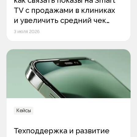
как связать показы на Smart
TV с продажами в клиниках
и увеличить средний чек
на 12%
3 июля 2026
Кейсы
Техподдержка и развитие