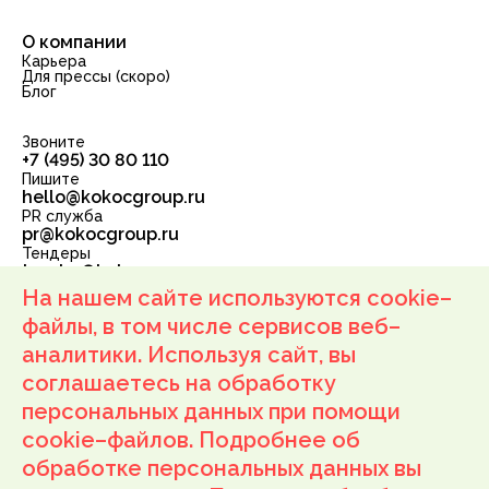
О компании
Карьера
Для прессы (скоро)
Блог
Звоните
+7 (495) 30 80 110
Пишите
hello@kokocgroup.ru
PR служба
pr@kokocgroup.ru
Тендеры
tender@kokocgroup.ru
ООО «Корпорация РБС»
На нашем сайте используются cookie–
ОГРН: 1137746210898 ИНН: 7710934777
111250, г. Москва, ул. Лефортовский Вал, д. 24, подвал
файлы, в том числе сервисов веб–
пом. IV, комн. 1, офис 52
аналитики. Используя сайт, вы
Оферта
соглашаетесь на обработку
Условия возврата
персональных данных при помощи
Политика обработки персональных данных
Согласие на получение маркетинговых рассылок
cookie–файлов. Подробнее об
Согласие на обработку персональных данных
обработке персональных данных вы
Условия программы Роста Kokoc Group