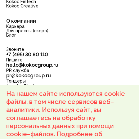
Kokoc FinTech
Kokoc Creative
О компании
Карьера
Для прессы (скоро)
Блог
Звоните
+7 (495) 30 80 110
Пишите
hello@kokocgroup.ru
PR служба
pr@kokocgroup.ru
Тендеры
tender@kokocgroup.ru
ООО «Корпорация РБС»
На нашем сайте используются cookie–
ОГРН: 1137746210898 ИНН: 7710934777
111250, г. Москва, ул. Лефортовский Вал, д. 24, подвал
файлы, в том числе сервисов веб–
пом. IV, комн. 1, офис 52
аналитики. Используя сайт, вы
Оферта
соглашаетесь на обработку
Условия возврата
персональных данных при помощи
Политика обработки персональных данных
Согласие на получение маркетинговых рассылок
cookie–файлов. Подробнее об
Согласие на обработку персональных данных