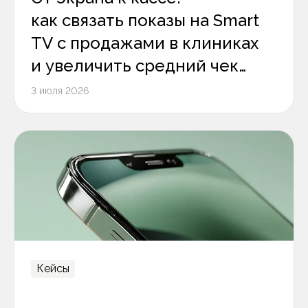
как связать показы на Smart
TV с продажами в клиниках
и увеличить средний чек
на 12%
3 июля 2026
Кейсы