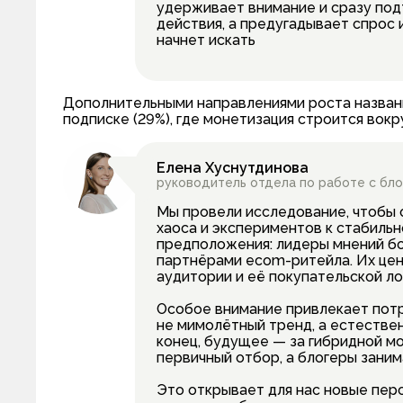
удерживает внимание и сразу под
действия, а предугадывает спрос 
начнет искать
Дополнительными направлениями роста названы
подписке (29%), где монетизация строится вокр
Елена Хуснутдинова
руководитель отдела по работе с бл
Мы провели исследование, чтобы 
хаоса и экспериментов к стабиль
предположения: лидеры мнений бо
партнёрами ecom-ритейла. Их цен
аудитории и её покупательской л
Особое внимание привлекает потр
не мимолётный тренд, а естествен
конец, будущее — за гибридной мо
первичный отбор, а блогеры зани
Это открывает для нас новые пер