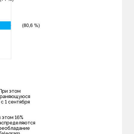
 При этом
охраняющуюся
с 1 сентября
и этом 16%
распределяются
Преобладание
elegram.