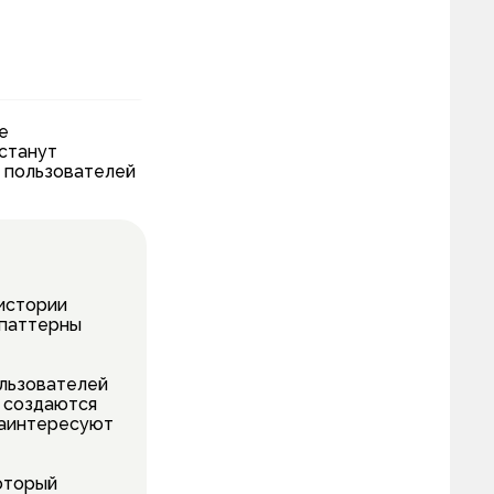
е
 станут
 пользователей
 истории
и паттерны
ользователей
о создаются
заинтересуют
который