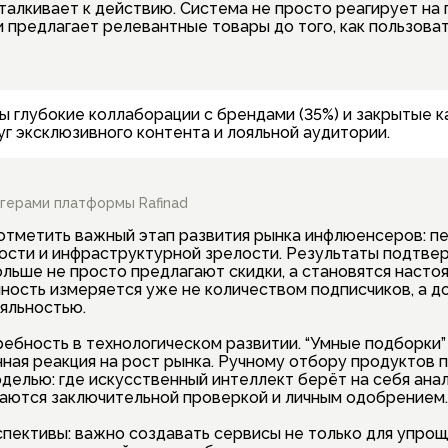
талкивает к действию. Система не просто реагирует на
и предлагает релевантные товары до того, как пользова
 глубокие коллаборации с брендами (35%) и закрытые к
уг эксклюзивного контента и лояльной аудитории.
огерами платформы Rafinad
отметить важный этап развития рынка инфлюенсеров: п
ности и инфраструктурной зрелости. Результаты подтве
льше не просто предлагают скидки, а становятся наст
ность измеряется уже не количеством подписчиков, а 
ояльностью.
ебность в технологическом развитии. “Умные подборки”
ная реакция на рост рынка. Ручному отбору продуктов 
делью: где искусственный интеллект берёт на себя анал
маются заключительной проверкой и личным одобрением.
спективы: важно создавать сервисы не только для упро