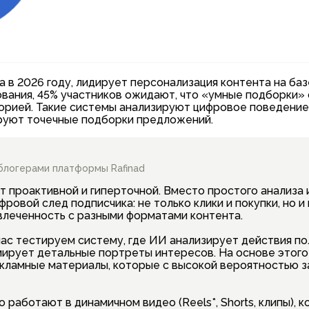
 в 2026 году, лидирует персонализация контента на баз
ования, 45% участников ожидают, что «умные подборки»
орией. Такие системы анализируют цифровое поведение
ируют точечные подборки предложений.
блогерами платформы Rafinad
т проактивной и гиперточной. Вместо простого анализа
фровой след подписчика: не только клики и покупки, но 
овлеченность с разными форматами контента.
час тестируем систему, где ИИ анализирует действия п
рмирует детальные портреты интересов. На основе этог
кламные материалы, которые с высокой вероятностью 
 работают в динамичном видео (Reels*, Shorts, клипы), 