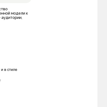
ство
онной модели к
 аудитории,