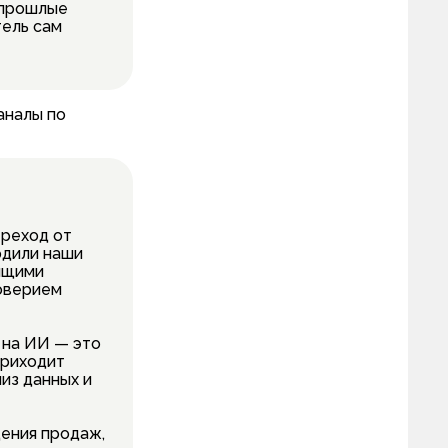
 прошлые
тель сам
аналы по
ереход от
рдили наши
оящими
доверием
 на ИИ — это
приходит
из данных и
щения продаж,