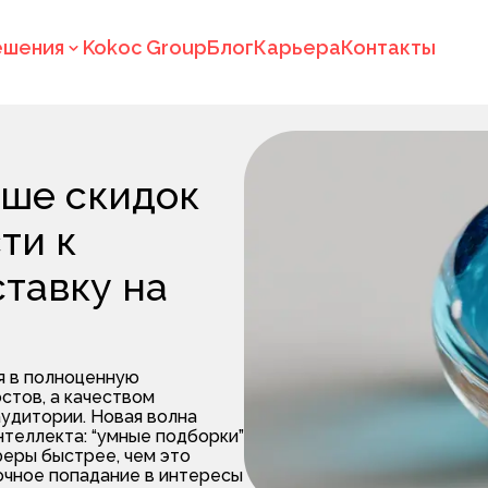
ешения
Kokoc Group
Блог
Карьера
Контакты
ише скидок
ти к
ставку на
я в полноценную
стов, а качеством
удитории. Новая волна
нтеллекта: “умные подборки”
еры быстрее, чем это
очное попадание в интересы