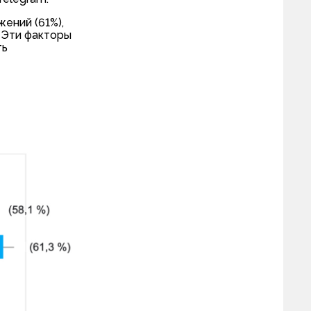
ений (61%),
 Эти факторы
ть