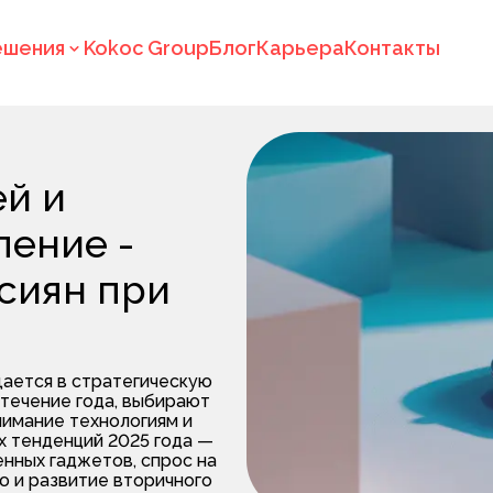
ешения
Kokoc Group
Блог
Карьера
Контакты
ей и
ление -
сиян при
щается в стратегическую
 течение года, выбирают
нимание технологиям и
х тенденций 2025 года —
енных гаджетов, спрос на
ю и развитие вторичного