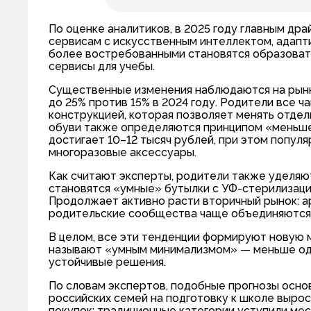
По оценке аналитиков, в 2025 году главным др
сервисам с искусственным интеллектом, адап
более востребованными становятся образоват
сервисы для учебы.
Существенные изменения наблюдаются на рынк
до 25% против 15% в 2024 году. Родители все
конструкцией, которая позволяет менять отдел
обуви также определяются принципом «меньше, 
достигает 10–12 тысяч рублей, при этом попу
многоразовые аксессуары.
Как считают эксперты, родители также уделяю
становятся «умные» бутылки с УФ-стерилизацие
Продолжает активно расти вторичный рынок: ар
родительские сообщества чаще объединяются 
В целом, все эти тенденции формируют новую 
называют «умным минимализмом» — меньше одн
устойчивые решения.
По словам экспертов, подобные прогнозы основ
российских семей на подготовку к школе вырос
покупок: традиционные категории уступили мес