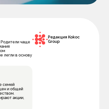
Редакция Kokoc
Group
. Родители чаще
мания
том
е легли в основу
е семей
 цен и общей
еством.
ирают акции,