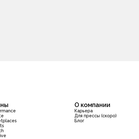
оны
О компании
ormance
Карьера
te
Для прессы (скоро)
etplaces
Блог
ts
ch
ive