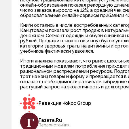
онлайн-образования показал рекордную динамик
число заказов выросло на 12%, а средний чек с
образовательные онлайн-сервисы прибавили 43%
Книги остались в числе востребованных категор
Канцтовары показали рост продаж в натурально
денежном. Сегмент одежды и обуви снизился на 8
рублей. Продажи планшетов и ноутбуков увелич
категории здоровья траты на витамины и орто
учебников фактически удвоился.
Итоги анализа показывают, что рынок школьных
традиционным моделям потребления приходят н
рациональном распределении ресурсов. Подгот
трат на канцтовары и форму и превращается в
означает необходимость развивать гибридные 
растущий запрос на экологичность и долгосроч
Редакция Kokoc Group
Газета.Ru
Первоисточник