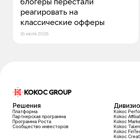
блогеры перестали
реагировать на
классические офферы
16 июля 2026
Решения
Дивизи
Платформа
Kokoc Perf
Партнерская программа
Kokoc Affilia
Программа Роста
Kokoc Mark
Сообщество инвесторов
Kokoc Talen
Kokoc FinTe
Kokoc Creat