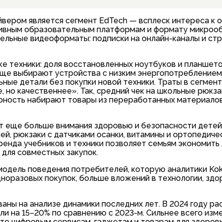
айвером является сегмент EdTech — всплеск интереса к 
тивным образовательным платформам и формату микрооб
ельные видеоформаты: подписки на онлайн-каналы и ст
е техники: доля восстановленных ноутбуков и планшет
 чаще выбирают устройства с низким энергопотреблением
ьные детали без покупки новой техники. Траты в сегмен
но качественнее». Так, средний чек на школьные рюкза
лярность набирают товары из переработанных материалов
т еще больше внимания здоровью и безопасности детей
й, рюкзаки с датчиками осанки, витамины и ортопедиче
енда учебников и техники позволяет семьям экономить 
для совместных закупок.
модель поведения потребителей, которую аналитики Ko
оразовых покупок, больше вложений в технологии, здо
аны на анализе динамики последних лет. В 2024 году ра
ли на 15–20% по сравнению с 2023-м. Сильнее всего изм
то цифровым сервисам, гаджетам и товарам для здоровь