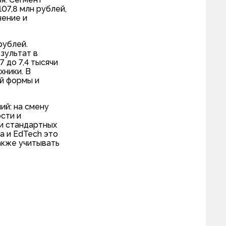
07,8 млн рублей,
чение и
рублей.
зультат в
7 до 7,4 тысячи
хники. В
ой формы и
ий: на смену
сти и
ки стандартных
а и EdTech это
акже учитывать