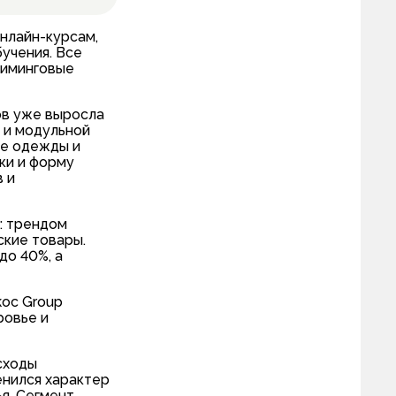
онлайн-курсам,
учения. Все
риминговые
ов уже выросла
 и модульной
те одежды и
ки и форму
 и
: трендом
ские товары.
до 40%, а
koc Group
ровье и
сходы
енился характер
я. Сегмент