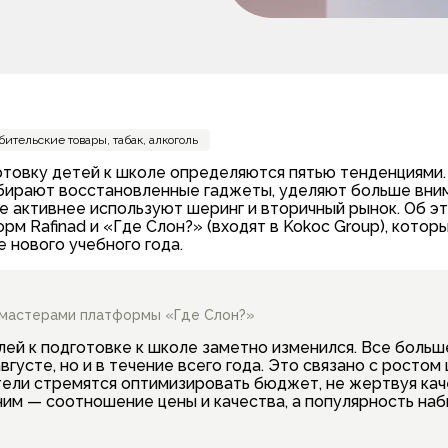
ительские товары, табак, алкоголь
готовку детей к школе определяются пятью тенденциями
ыбирают восстановленные гаджеты, уделяют больше вни
е активнее используют шеринг и вторичный рынок. Об э
м Rafinad и «Где Слон?» (входят в Kokoc Group), которы
 нового учебного года.
бмастерами платформы «Где Слон?»
лей к подготовке к школе заметно изменился. Все больш
густе, но и в течение всего года. Это связано с ростом
тели стремятся оптимизировать бюджет, не жертвуя кач
им — соотношение цены и качества, а популярность наб