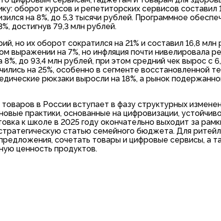
у: оборот курсов и репетиторских сервисов составил 1
низился на 8%, до 5,3 тысячи рублей. Программное обеспе
, достигнув 79,3 млн рублей.
ий, но их оборот сократился на 21% и составил 16,8 млн 
м выражении на 7%, но инфляция почти нивелировала ре
%, до 93,4 млн рублей, при этом средний чек вырос с 6,
ились на 25%, особенно в сегменте восстановленной те
педические рюкзаки выросли на 18%, а рынок подержанн
 товаров в России вступает в фазу структурных изменен
овые практики, основанные на цифровизации, устойчиво
овка к школе в 2025 году окончательно выходит за рам
 стратегическую статью семейного бюджета. Для ритейл
предложения, сочетать товары и цифровые сервисы, а т
ную ценность продуктов.